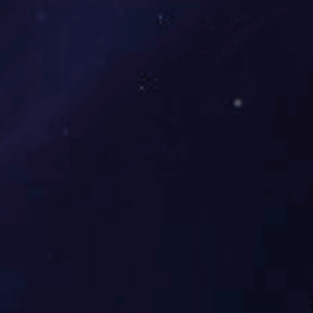
关于我们
公司简介
机械设备
服务项目