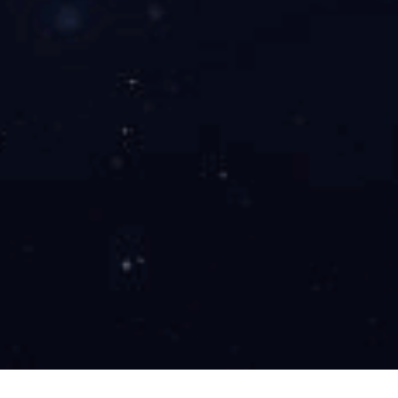
乐鱼在线登录最新官网_乐鱼leyu(中国)
真空翻模类
注塑成型
其他
新闻动态
乐鱼在线登录最新官网_乐鱼leyu(中国)