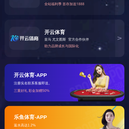
低，时间快，能为您有效地降低成本及缩短工期。硅胶注型成品
的方法是以CNC原型制作出硅胶软模具，再一次重复复制产品
一套硅胶模具约可制作15-20件样品。
硅胶模具可以制作产品的材料：ABS、PC、软橡胶、透明料