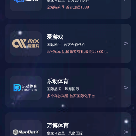
硅胶翻模
无需开钢料模具，即可用来小批量快速复制原型。其优点价格