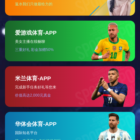
台湾
佳元精密企業有限公司
Tel：(02)2267-9325 / (02)2267-9575
Fax：(02)2267-0913
Add：23673新北市土城區慶樂街47號
E-MAIL: jiayuan@heronlandinggc.com.tw
Phone、Line：0931070666 Tony Chen
台中展示中心
(04)2462-6200
台中市西屯區西平南巷5-38號