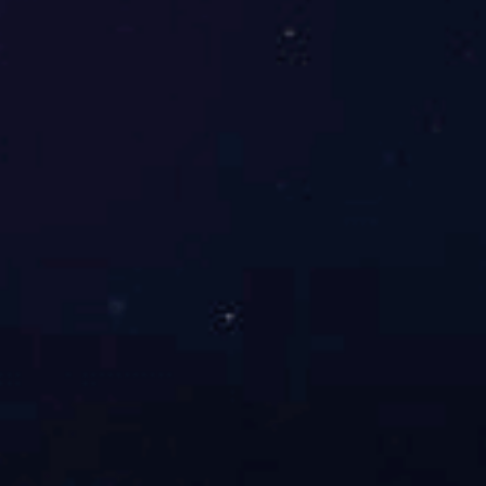
产品展示
3D打印
CNC手板
乐鱼在线登录最新官网_乐鱼leyu(中国)
真空翻模类
注塑成型
其他
新闻动态