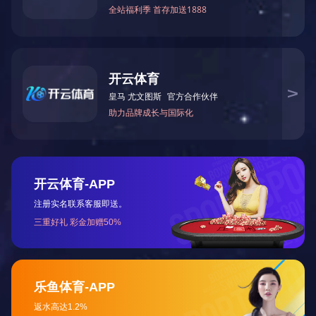
上海
乐鱼在线登录最新官网_乐鱼leyu(中国)
地址：上海市嘉定区马陆镇嘉新公路1018号
网址：//heronlandinggc.com
邮箱：jiayuan@heronlandinggc.com
业务联系人：殷小姐
手机：13788988492
Tel:+86-21-59154950
Fax:+86-21-59900211