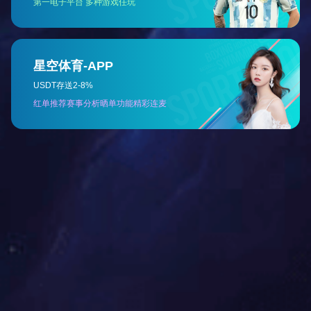
关于我们
公司简介