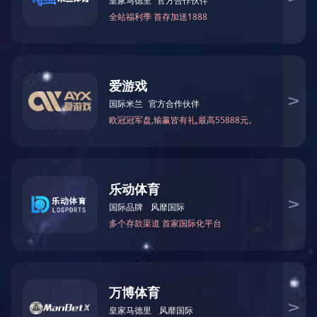
乐鱼在线登录最新官网_
鱼leyu(中国)